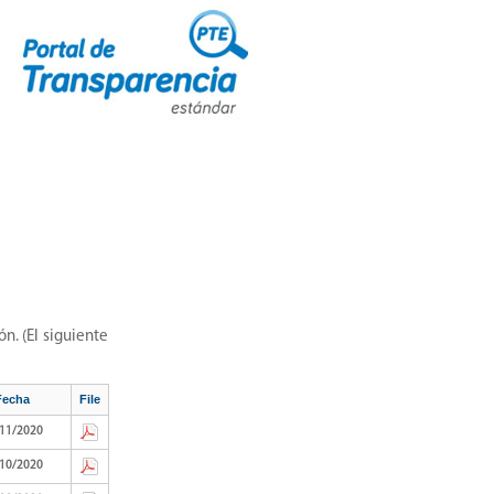
n. (El siguiente
Fecha
File
11/2020
10/2020